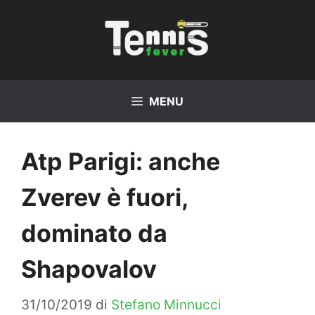
Vai
al
contenuto
MENU
Atp Parigi: anche
Zverev è fuori,
dominato da
Shapovalov
31/10/2019
di
Stefano Minnucci