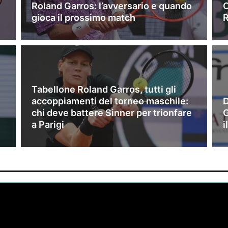
Roland Garros: l’avversario e quando
C
gioca il prossimo match
R
Tabellone Roland Garros, tutti gli
accoppiamenti del torneo maschile:
D
chi deve battere Sinner per trionfare
G
a Parigi
i