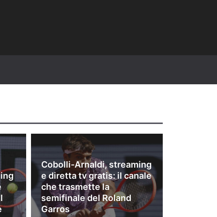
Cobolli-Arnaldi, streaming
ming
e diretta tv gratis: il canale
e
che trasmette la
l
semifinale del Roland
e
Garros