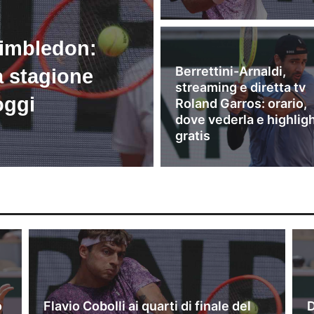
Wimbledon:
Berrettini-Arnaldi,
a stagione
streaming e diretta tv
oggi
Roland Garros: orario,
dove vederla e highlig
gratis
o
Flavio Cobolli ai quarti di finale del
D