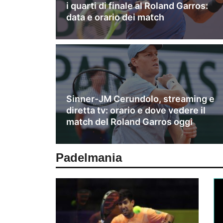
i quarti di finale al Roland Garros:
data e orario dei match
Sinner-JM Cerundolo, streaming e
diretta tv: orario e dove vedere il
match del Roland Garros oggi
Padel
mania