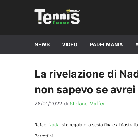
Vai
al
contenuto
NEWS
VIDEO
PADELMANIA
La rivelazione di Na
non sapevo se avrei
28/01/2022
di
Stefano Maffei
Rafael
Nadal
si è regalato la sesta finale all’Austr
Berrettini.