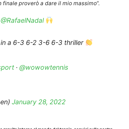
n finale proverò a dare il mio massimo
“.
r
@RafaelNadal
in a 6-3 6-2 3-6 6-3 thriller
port
·
@wowowtennis
pen)
January 28, 2022