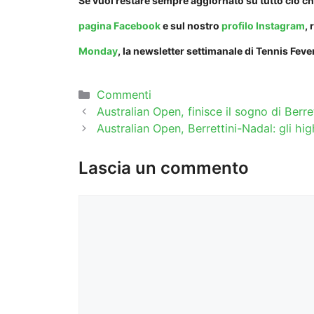
Se vuoi restare sempre aggiornato su tutto ciò ch
pagina Facebook
e sul nostro
profilo Instagram
, 
Monday
, la newsletter settimanale di Tennis Fever
Categorie
Commenti
Australian Open, finisce il sogno di Berr
Australian Open, Berrettini-Nadal: gli hi
Lascia un commento
Commento