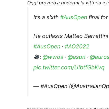
Oggi proverò a godermi la vittoria e i
It’s a sixth
#AusOpen
final fo
He outlasts Matteo Berrettini 
#AusOpen
·
#AO2022
:
@wwos
·
@espn
·
@euros
pic.twitter.com/UIbtfGbKvq
— #AusOpen (@AustralianO