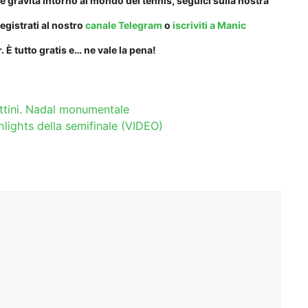
e gravita intorno al mondo del tennis, seguici sulla nostra
registrati al nostro
canale Telegram
o
iscriviti a Manic
. È tutto gratis e… ne vale la pena!
ettini. Nadal monumentale
ghlights della semifinale (VIDEO)