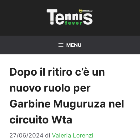
Vai
al
contenuto
MENU
Dopo il ritiro c’è un
nuovo ruolo per
Garbine Muguruza nel
circuito Wta
27/06/2024
di
Valeria Lorenzi