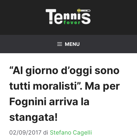
Vai
al
contenuto
MENU
“Al giorno d’oggi sono
tutti moralisti”. Ma per
Fognini arriva la
stangata!
02/09/2017
di
Stefano Cagelli