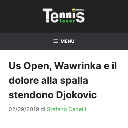
Vai
al
contenuto
MENU
Us Open, Wawrinka e il
dolore alla spalla
stendono Djokovic
02/09/2019
di
Stefano Cagelli