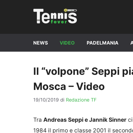
Vai
al
contenuto
NEWS
VIDEO
PADELMANIA
Il “volpone” Seppi p
Mosca – Video
19/10/2019
di
Redazione TF
Tra
Andreas Seppi e Jannik Sinner
ci
1984 il primo e classe 2001 il secon