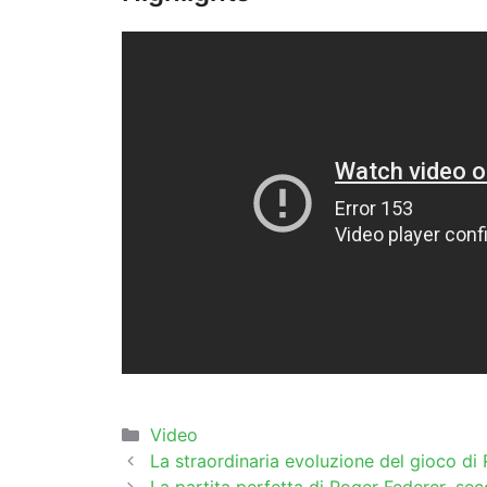
Categorie
Video
La straordinaria evoluzione del gioco d