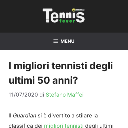
Vai
al
contenuto
MENU
I migliori tennisti degli
ultimi 50 anni?
11/07/2020
di
Stefano Maffei
Il
Guardian
si è divertito a stilare la
classifica dei
migliori tennisti
degli ultimi