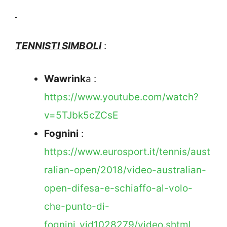
TENNISTI SIMBOLI
:
Wawrink
a :
https://www.youtube.com/watch?
v=5TJbk5cZCsE
Fognini
:
https://www.eurosport.it/tennis/aust
ralian-open/2018/video-australian-
open-difesa-e-schiaffo-al-volo-
che-punto-di-
fognini_vid1028279/video.shtml