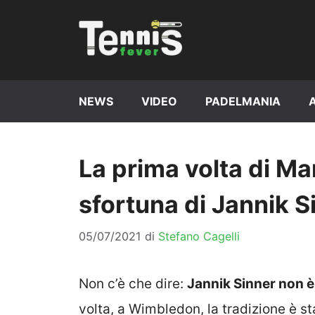
Vai
al
contenuto
NEWS
VIDEO
PADELMANIA
La prima volta di Ma
sfortuna di Jannik S
05/07/2021
di
Stefano Cagelli
Non c’è che dire:
Jannik Sinner non è
volta, a Wimbledon, la tradizione è s