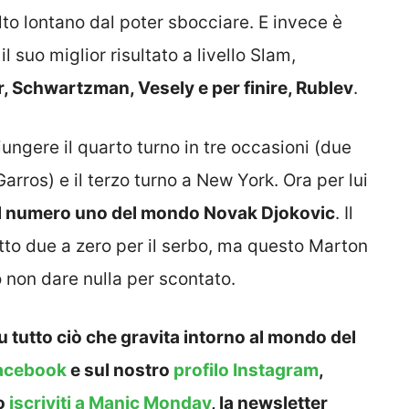
lto lontano dal poter sbocciare. E invece è
l suo miglior risultato a livello Slam,
r, Schwartzman, Vesely e per finire, Rublev
.
iungere il quarto turno in tre occasioni (due
arros) e il terzo turno a New York. Ora per lui
il numero uno del mondo Novak Djokovic
. Il
etto due a zero per il serbo, ma questo Marton
 non dare nulla per scontato.
 tutto ciò che gravita intorno al mondo del
acebook
e sul nostro
profilo Instagram
,
o
iscriviti a Manic Monday
, la newsletter