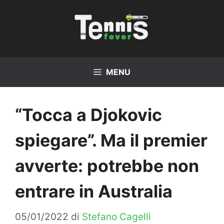
Vai
al
contenuto
MENU
“Tocca a Djokovic
spiegare”. Ma il premier
avverte: potrebbe non
entrare in Australia
05/01/2022
di
Stefano Cagelli