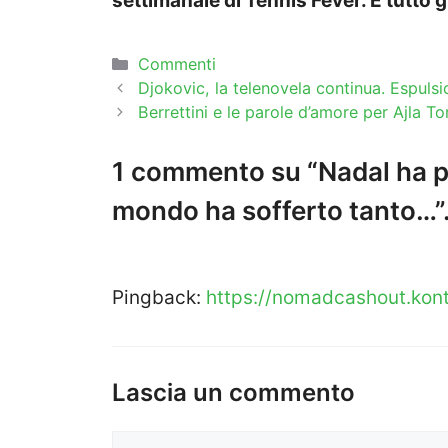
settimanale di Tennis Fever. È tutto g
Categorie
Commenti
Djokovic, la telenovela continua. Espulsi
Berrettini e le parole d’amore per Ajla T
1 commento su “Nadal ha pa
mondo ha sofferto tanto…”.
Pingback:
https://nomadcashout.kont
Lascia un commento
Commento