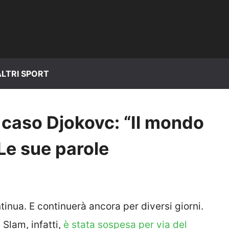
ALTRI SPORT
 caso Djokovc: “Il mondo
 Le sue parole
inua. E continuerà ancora per diversi giorni.
 Slam, infatti,
è stata sospesa per via del