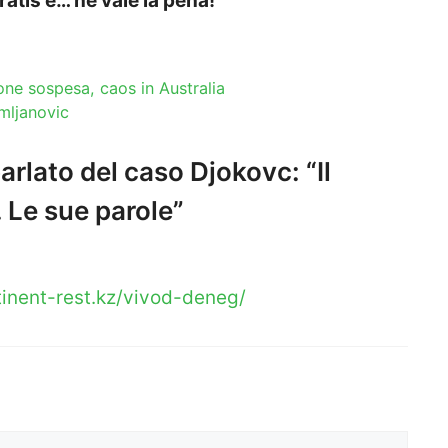
ratis e… ne vale la pena!
one sospesa, caos in Australia
omljanovic
rlato del caso Djokovc: “Il
 Le sue parole”
inent-rest.kz/vivod-deneg/