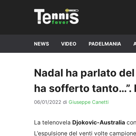
Vai
al
contenuto
NEWS
VIDEO
PADELMANIA
Nadal ha parlato del
ha sofferto tanto…”.
06/01/2022
di
Giuseppe Canetti
La telenovela
Djokovic-Australia
cont
L’espulsione del venti volte campione