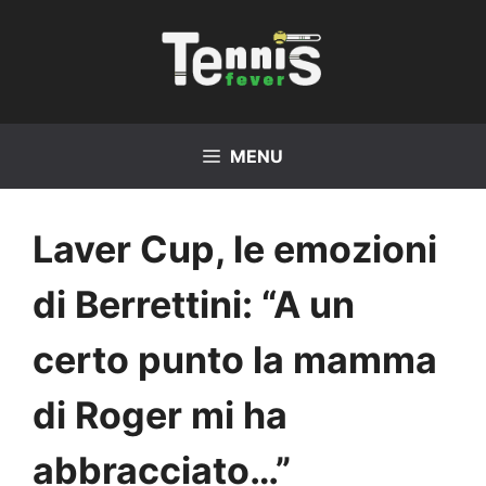
Vai
al
contenuto
MENU
Laver Cup, le emozioni
di Berrettini: “A un
certo punto la mamma
di Roger mi ha
abbracciato…”