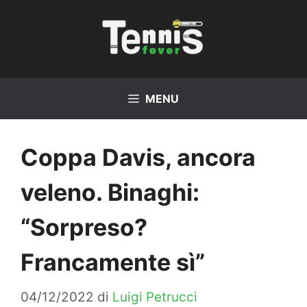
Vai
al
contenuto
MENU
Coppa Davis, ancora
veleno. Binaghi:
“Sorpreso?
Francamente sì”
04/12/2022
di
Luigi Petrucci