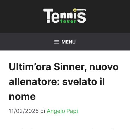
Vai
al
contenuto
MENU
Ultim’ora Sinner, nuovo
allenatore: svelato il
nome
11/02/2025
di
Angelo Papi