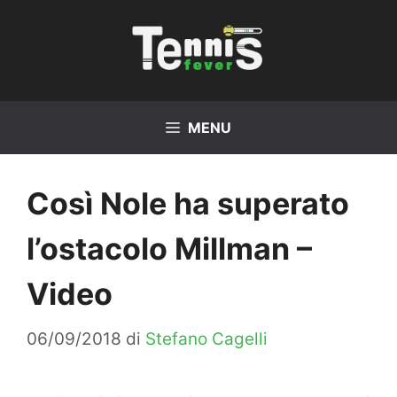
Vai
al
contenuto
MENU
Così Nole ha superato
l’ostacolo Millman –
Video
06/09/2018
di
Stefano Cagelli