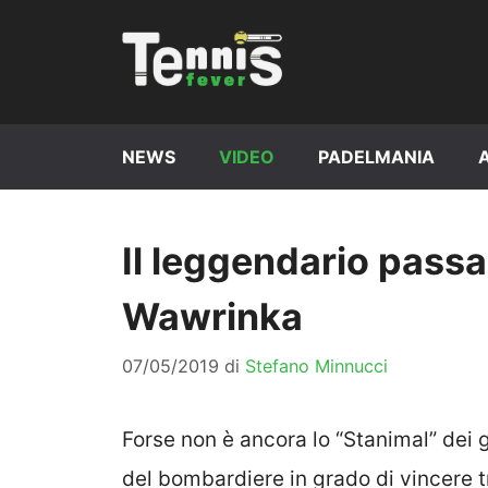
Vai
al
contenuto
NEWS
VIDEO
PADELMANIA
Il leggendario passa
Wawrinka
07/05/2019
di
Stefano Minnucci
Forse non è ancora lo “Stanimal” dei gi
del bombardiere in grado di vincere 