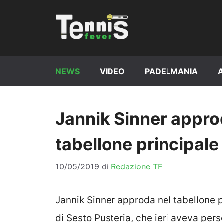
Vai
al
contenuto
NEWS
VIDEO
PADELMANIA
Jannik Sinner approd
tabellone principal
10/05/2019
di
Redazione TF
Jannik Sinner approda nel tabellone p
di Sesto Pusteria, che ieri aveva perso