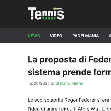
Vai
al
contenuto
NEWS
VIDEO
PADELMANIA
La proposta di Feder
sistema prende form
15/06/2021
di
Stefano Maffei
Lo scorso aprile Roger Federer si era
l’idea di unire i circuiti Atp e Wta. L’