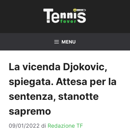
Vai
al
contenuto
MENU
La vicenda Djokovic,
spiegata. Attesa per la
sentenza, stanotte
sapremo
09/01/2022
di
Redazione TF