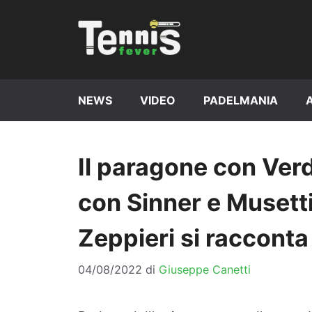
Vai
al
contenuto
NEWS
VIDEO
PADELMANIA
Il paragone con Ver
con Sinner e Musetti,
Zeppieri si racconta
04/08/2022
di
Giuseppe Canetti