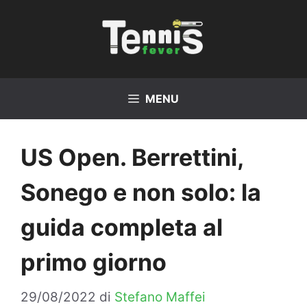
Vai
al
contenuto
MENU
US Open. Berrettini,
Sonego e non solo: la
guida completa al
primo giorno
29/08/2022
di
Stefano Maffei