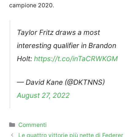
campione 2020.
Taylor Fritz draws a most
interesting qualifier in Brandon
Holt:
https://t.co/inTaCRWKGM
— David Kane (@DKTNNS)
August 27, 2022
Categorie
Commenti
Le quattro vittorie più nette di Federer