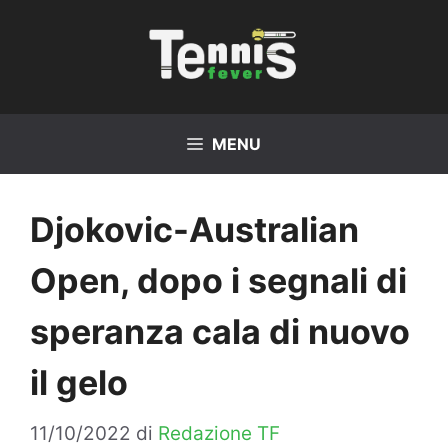
Vai
al
contenuto
MENU
Djokovic-Australian
Open, dopo i segnali di
speranza cala di nuovo
il gelo
11/10/2022
di
Redazione TF