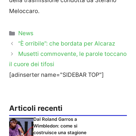
della trasmissione condotta da Stefano
Meloccaro.
Categorie
News
“È orribile”: che bordata per Alcaraz
Musetti commovente, le parole toccano
il cuore dei tifosi
[adinserter name="SIDEBAR TOP"]
Articoli recenti
Dal Roland Garros a
Wimbledon: come si
costruisce una stagione