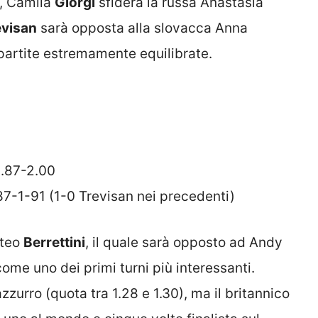
, Camila
Giorgi
sfiderà la russa Anastasia
evisan
sarà opposta alla slovacca Anna
partite estremamente equilibrate.
1.87-2.00
87-1-91 (1-0 Trevisan nei precedenti)
tteo
Berrettini
, il quale sarà opposto ad Andy
ome uno dei primi turni più interessanti.
azzurro (quota tra 1.28 e 1.30), ma il britannico