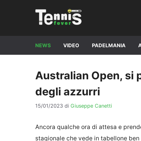
Vai
al
contenuto
NEWS
VIDEO
PADELMANIA
Australian Open, si p
degli azzurri
15/01/2023
di
Giuseppe Canetti
Ancora qualche ora di attesa e prender
stagionale che vede in tabellone ben d