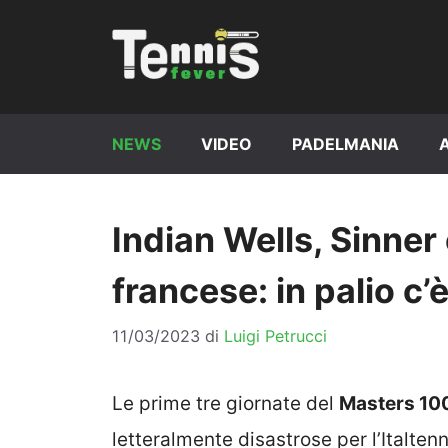
Vai
al
contenuto
NEWS
VIDEO
PADELMANIA
Indian Wells, Sinner 
francese: in palio c’è
11/03/2023
di
Luigi Petrucci
Le prime tre giornate del
Masters 100
letteralmente disastrose per l’Italtenni