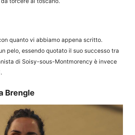
o da torcere al toscano.
on quanto vi abbiamo appena scritto.
i un pelo, essendo quotato il suo successo tra
 tennista di Soisy-sous-Montmorency è invece
.
da Brengle