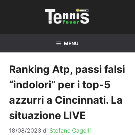
Vai
al
contenuto
MENU
Ranking Atp, passi falsi
“indolori” per i top-5
azzurri a Cincinnati. La
situazione LIVE
18/08/2023
di
Stefano Cagelli