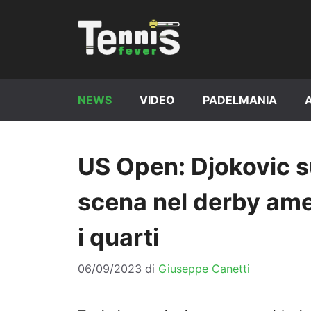
Vai
al
contenuto
NEWS
VIDEO
PADELMANIA
US Open: Djokovic s
scena nel derby ame
i quarti
06/09/2023
di
Giuseppe Canetti