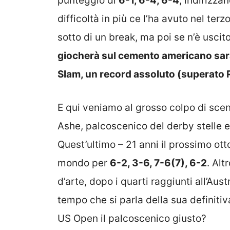
punteggio di
6-1, 6-4, 6-4
, indirizzan
difficoltà in più ce l’ha avuto nel ter
sotto di un break, ma poi se n’è usc
giocherà sul cemento americano sarà 
Slam, un record assoluto (superato 
E qui veniamo al grosso colpo di scena
Ashe, palcoscenico del derby stelle e
Quest’ultimo – 21 anni il prossimo ott
mondo per
6-2, 3-6, 7-6(7), 6-2
. Alt
d’arte, dopo i quarti raggiunti all’Aus
tempo che si parla della sua definitiva
US Open il palcoscenico giusto?