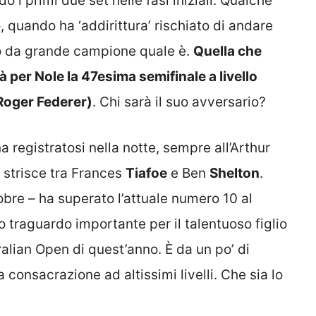
do i primi due set nelle fasi iniziali. Qualche
zo, quando ha ‘addirittura’ rischiato di andare
ito da grande campione quale è.
Quella che
per Nole la 47esima semifinale a livello
Roger Federer)
. Chi sarà il suo avversario?
 registratosi nella notte, sempre all’Arthur
 strisce tra Frances
Tiafoe
e Ben
Shelton
.
obre – ha superato l’attuale numero 10 al
ro traguardo importante per il talentuoso figlio
tralian Open di quest’anno. È da un po’ di
 consacrazione ad altissimi livelli. Che sia lo