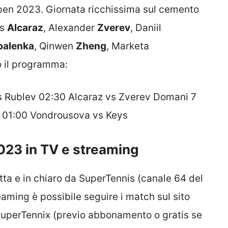
S Open 2023. Giornata ricchissima sul cemento
os
Alcaraz
, Alexander
Zverev
, Daniil
balenka
, Qinwen
Zheng
, Marketa
o il programma:
 Rublev 02:30 Alcaraz vs Zverev Domani 7
 01:00 Vondrousova vs Keys
023 in TV e streaming
ta e in chiaro da SuperTennis (canale 64 del
reaming è possibile seguire i match sul sito
 SuperTennix (previo abbonamento o gratis se