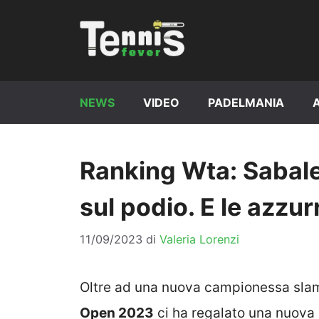
Vai
al
contenuto
NEWS
VIDEO
PADELMANIA
Ranking Wta: Sabalen
sul podio. E le azzu
11/09/2023
di
Valeria Lorenzi
Oltre ad una nuova campionessa sla
Open 2023
ci ha regalato una nuova