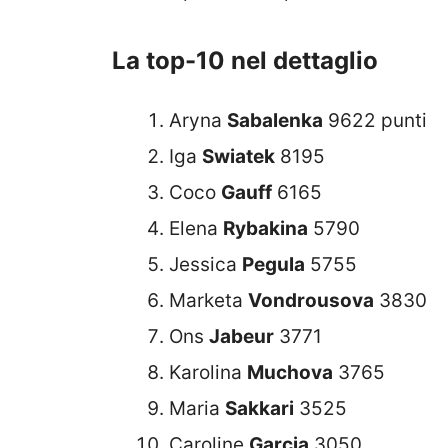
La top-10 nel dettaglio
Aryna
Sabalenka
9622 punti
Iga
Swiatek
8195
Coco
Gauff
6165
Elena
Rybakina
5790
Jessica
Pegula
5755
Marketa
Vondrousova
3830
Ons
Jabeur
3771
Karolina
Muchova
3765
Maria
Sakkari
3525
Caroline
Garcia
3050