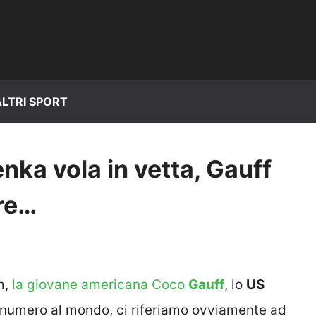
ALTRI SPORT
ka vola in vetta, Gauff
rre…
m,
la giovane americana Coco
Gauff
, lo
US
 numero al mondo, ci riferiamo ovviamente ad