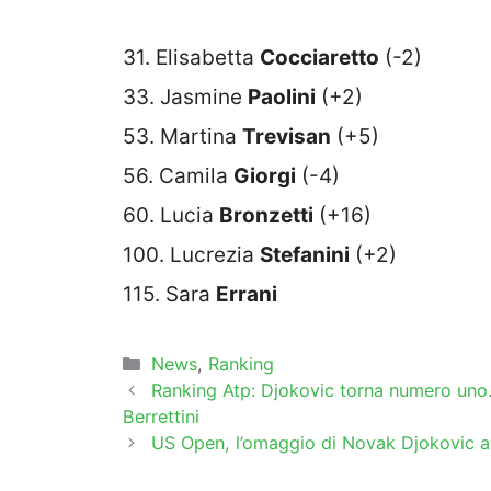
31. Elisabetta
Cocciaretto
(-2)
33. Jasmine
Paolini
(+2)
53. Martina
Trevisan
(+5)
56. Camila
Giorgi
(-4)
60. Lucia
Bronzetti
(+16)
100. Lucrezia
Stefanini
(+2)
115. Sara
Errani
Categorie
News
,
Ranking
Ranking Atp: Djokovic torna numero uno.
Berrettini
US Open, l’omaggio di Novak Djokovic 