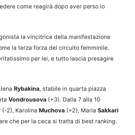
 vedere come reagirà dopo aver perso lo
onista la vincitrice della manifestazione
come la terza forza del circuito femminile.
itatissimo per lei, e tutto lascia presagire
 Elena
Rybakina
, stabile in quarta piazza
eta
Vondrousova
(+3). Dalla 7 alla 10
r
(-2), Karolina
Muchova
(+2), Maria
Sakkari
re che per la ceca si tratta di best ranking.