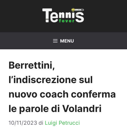
Vai
al
contenuto
MENU
Berrettini,
l’indiscrezione sul
nuovo coach conferma
le parole di Volandri
10/11/2023
di
Luigi Petrucci