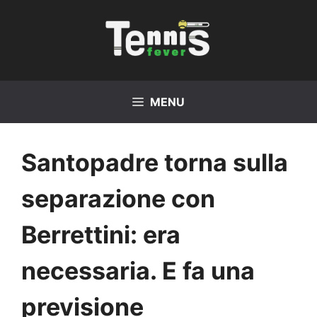
Vai
al
contenuto
MENU
Santopadre torna sulla
separazione con
Berrettini: era
necessaria. E fa una
previsione