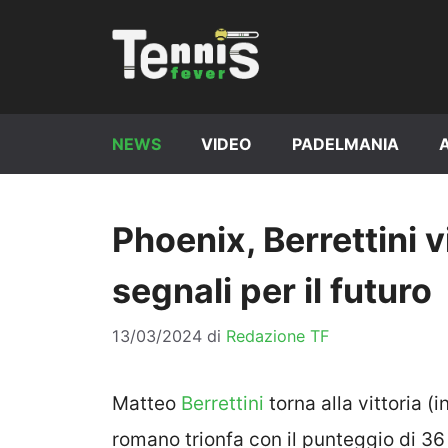
Vai
al
contenuto
NEWS
VIDEO
PADELMANIA
Phoenix, Berrettini v
segnali per il futuro
13/03/2024
di
Redazione TF
Matteo
Berrettini
torna alla vittoria (
romano trionfa con il punteggio di 36