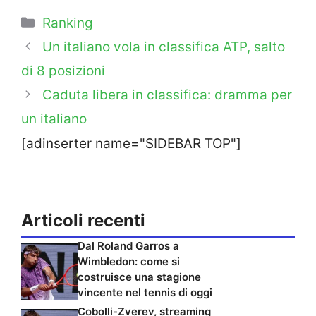
Categorie
Ranking
Un italiano vola in classifica ATP, salto
di 8 posizioni
Caduta libera in classifica: dramma per
un italiano
[adinserter name="SIDEBAR TOP"]
Articoli recenti
Dal Roland Garros a
Wimbledon: come si
costruisce una stagione
vincente nel tennis di oggi
Cobolli-Zverev, streaming