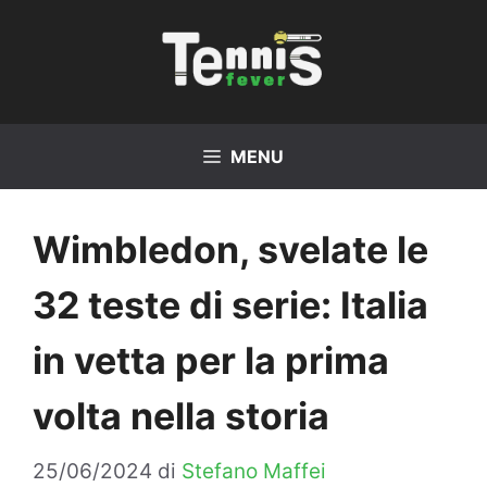
Vai
al
contenuto
MENU
Wimbledon, svelate le
32 teste di serie: Italia
in vetta per la prima
volta nella storia
25/06/2024
di
Stefano Maffei