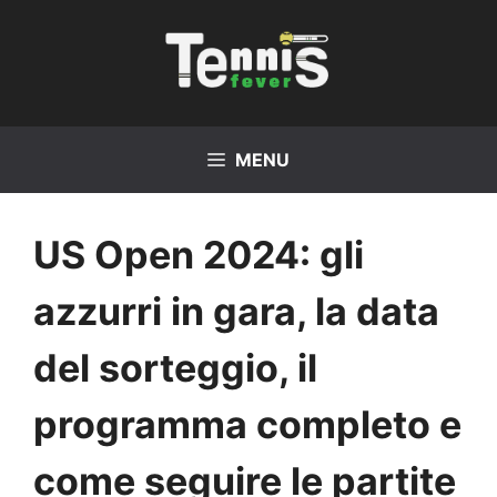
Vai
al
contenuto
MENU
US Open 2024: gli
azzurri in gara, la data
del sorteggio, il
programma completo e
come seguire le partite