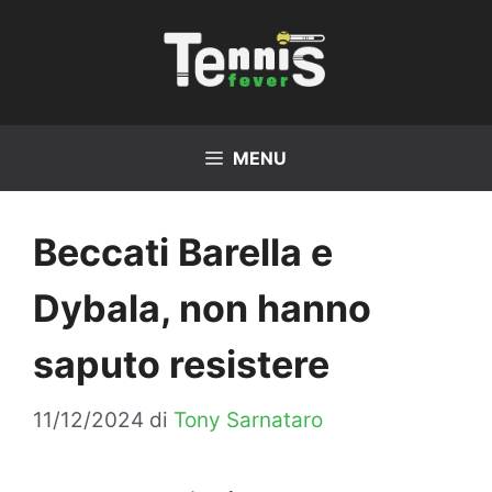
Vai
al
contenuto
MENU
Beccati Barella e
Dybala, non hanno
saputo resistere
11/12/2024
di
Tony Sarnataro