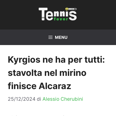
Vai
al
contenuto
MENU
Kyrgios ne ha per tutti:
stavolta nel mirino
finisce Alcaraz
25/12/2024
di
Alessio Cherubini