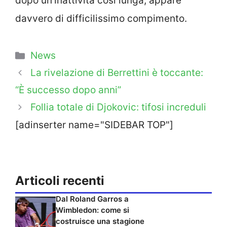
dopo un’inattività così lunga, appare
davvero di difficilissimo compimento.
Categorie
News
La rivelazione di Berrettini è toccante:
“È successo dopo anni”
Follia totale di Djokovic: tifosi increduli
[adinserter name="SIDEBAR TOP"]
Articoli recenti
Dal Roland Garros a
Wimbledon: come si
costruisce una stagione