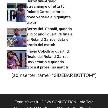
Berrettini-Arnaldi,
streaming e diretta tv
Roland Garros: orario,
dove vederla e highlights
gratis
Berrettini-Cobolli, quando
si giocano i quarti di finale
al Roland Garros: data e
orario dei match
Flavio Cobolli ai quarti di
finale del Roland Garros:
l’avversario e quando
gioca il prossimo match
[adinserter name="SIDEBAR BOTTOM"]
Tennisfever.it - DEVA CONNECTION - Via Tata