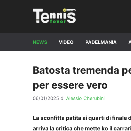
Vai
al
contenuto
NEWS
VIDEO
PADELMANIA
Batosta tremenda pe
per essere vero
06/01/2025
di
Alessio Cherubini
La sconfitta patita ai quarti di final
arriva la critica che mette ko il carra