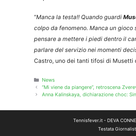
“
Manca la testa!! Quando guardi
Muse
colpo da fenomeno. Manca un gioco so
pensare a mettere i piedi dentro il c
parlare del servizio nei momenti deci
Castro, uno dei tanti tifosi di Musett
Categorie
News
“Mi viene da piangere”, retroscena Zvere
Anna Kalinskaya, dichiarazione choc: Si
Tennisfever.it - DEVA CONNEC
Testata Giornalis