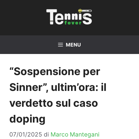
Vai
al
contenuto
MENU
“Sospensione per
Sinner”, ultim’ora: il
verdetto sul caso
doping
07/01/2025
di
Marco Mantegani