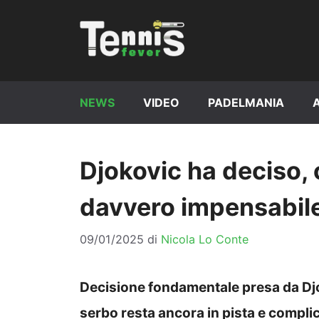
Vai
al
contenuto
NEWS
VIDEO
PADELMANIA
Djokovic ha deciso, 
davvero impensabil
09/01/2025
di
Nicola Lo Conte
Decisione fondamentale presa da Djoko
serbo resta ancora in pista e complica 