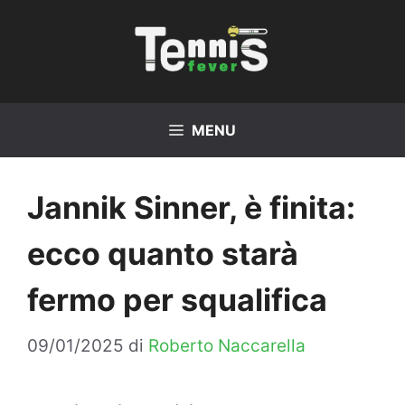
Vai
al
contenuto
MENU
Jannik Sinner, è finita:
ecco quanto starà
fermo per squalifica
09/01/2025
di
Roberto Naccarella