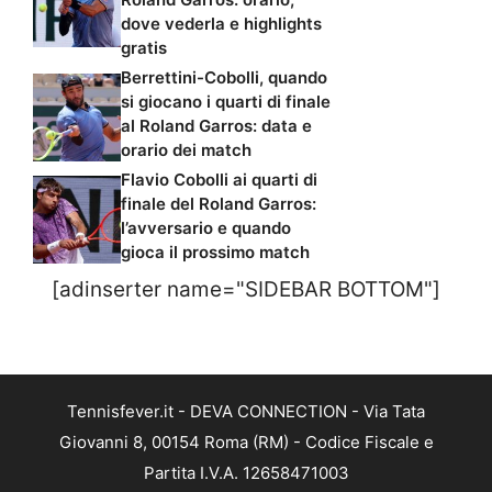
dove vederla e highlights
gratis
Berrettini-Cobolli, quando
si giocano i quarti di finale
al Roland Garros: data e
orario dei match
Flavio Cobolli ai quarti di
finale del Roland Garros:
l’avversario e quando
gioca il prossimo match
[adinserter name="SIDEBAR BOTTOM"]
Tennisfever.it - DEVA CONNECTION - Via Tata
Giovanni 8, 00154 Roma (RM) - Codice Fiscale e
Partita I.V.A. 12658471003