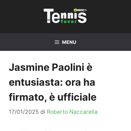
Vai
al
contenuto
MENU
Jasmine Paolini è
entusiasta: ora ha
firmato, è ufficiale
17/01/2025
di
Roberto Naccarella