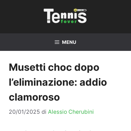
Vai
al
contenuto
MENU
Musetti choc dopo
l’eliminazione: addio
clamoroso
20/01/2025
di
Alessio Cherubini