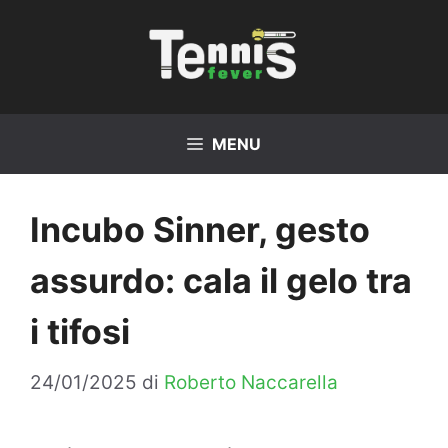
Vai
al
contenuto
MENU
Incubo Sinner, gesto
assurdo: cala il gelo tra
i tifosi
24/01/2025
di
Roberto Naccarella