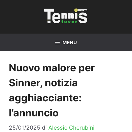
Vai
al
contenuto
MENU
Nuovo malore per
Sinner, notizia
agghiacciante:
l’annuncio
25/01/2025
di
Alessio Cherubini