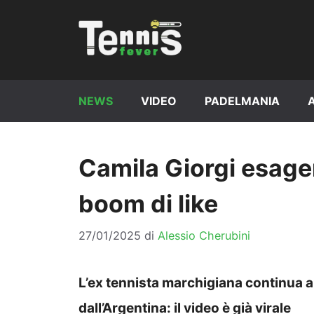
Vai
al
contenuto
NEWS
VIDEO
PADELMANIA
Camila Giorgi esage
boom di like
27/01/2025
di
Alessio Cherubini
L’ex tennista marchigiana continua a 
dall’Argentina: il video è già virale