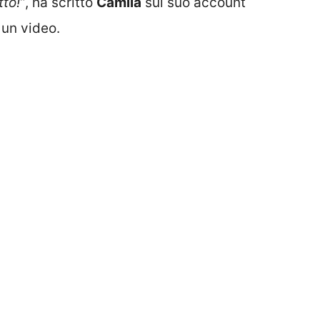
to!”
, ha scritto
Camila
sul suo account
un video.