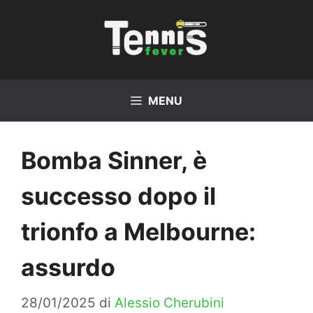
Vai
al
contenuto
MENU
Bomba Sinner, è
successo dopo il
trionfo a Melbourne:
assurdo
28/01/2025
di
Alessio Cherubini