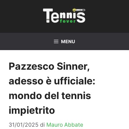
Vai
al
contenuto
MENU
Pazzesco Sinner,
adesso è ufficiale:
mondo del tennis
impietrito
31/01/2025
di
Mauro Abbate